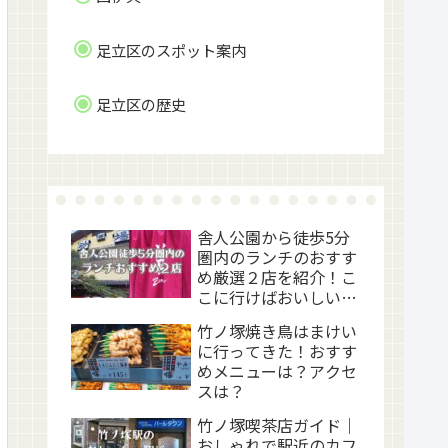
足立区のスポット案内
足立区の歴史
舎人公園から徒歩5分
圏内のランチのおすす
め厳選２店を紹介！こ
こに行けばおいしい昼
食が食べられます！レ
竹ノ塚焼き鳥はまけい
ビューとメニュー
に行ってきた！おすす
めメニューは？アクセ
スは？
竹ノ塚喫茶店ガイド｜
おしゃれで駅近のカフ