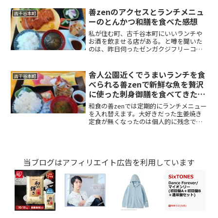
のスペースを利用して、フリーコーヒー
を提供されています。ただ、ゼンガクジ
善zenのアクセスとランチメニュ
古千谷本町
フリーコーヒーは全国各...
ーのとんかつ和膳を食べた感想
私が住む町、古千谷本町にいいランチや
お酒を飲ませる店がある。と噂を聞いた
のは、昨日伺ったゼンガクジフリーコー
ヒーのご主人からでした。長い間、この
街に住んでいたはいいものの、なかなか
いいランチを食べさせてくれる店はな
舎人公園近くでうまいランチを食
古千谷本町
い。と思い込んでいたのです...
べられる善zenで新鮮な魚を贅沢
に使った刺身御膳を食べてきた！
レビューと感想
和食の善zenでは定期的にランチメニュー
を入れ替えます。大好きだった生姜焼き
定食が無くなったのは個人的に残念です
が、メニューの入れ替えで新しいメニュ
ーが生まれました。その中で管理人イチ
オシメニューが刺身御膳です。新鮮な魚
で有名な善zenの魅...
当ブログはアフィリエイト広告を利用しています