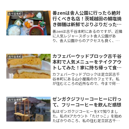
由は何といっても激安価格！豊富なメニ
ューの価格が完全にバグっています！ざ
る、かけそばは一杯350円で、ミニの丼も
善zenは舎人公園に行ったら絶対
古千谷本町
のも同じく一杯350...
行くべき名店！茨城越田の鯖塩焼
き御膳は新鮮でぷりぷりだったレ
ビューと感想
善zenは古千谷本町にあるのですが、近隣
に人気レジャースポット舎人公園があ
り、舎人公園からのアクセスも良く、近
くに行ったら絶対行くべき名店です。善
zenは夜はこだわりの日本酒、新鮮な肉、
魚や野菜で人気を博す居酒屋ですが、昼
カフェバーウッドブロック古千谷
古千谷本町
のランチタイムは地...
本町で人気メニューをテイクアウ
トしてみた！家に持ち帰って食べ
たレビューと感想
カフェバーウッドブロックは足立区古千
谷本町にある山小屋風のカフェです。私
が住むところの近所なので、今まで何度
となく通っています。カフェバーウッド
ブロックは現在、夜営業を休止中で、営
業はランチとテイクアウトのみになって
ゼンガクジフリーコーヒーに行っ
古千谷本町
います。おいしいランチを...
て、フリーコーヒーを飲んだ感想
私はゼンガクジコーヒーをXで知りまし
た。私のXアカウント「たけっこ」を始め
たばかりのころ、私の住む足立区古千谷
本町の隣町の全學寺というお寺の駐車場