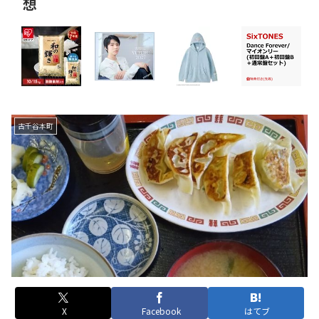
想
古千谷本町
X
Facebook
はてブ