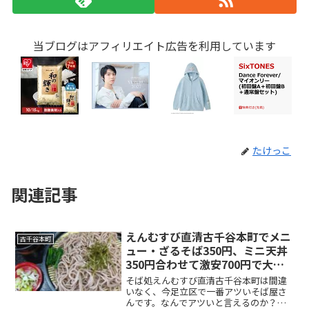
当ブログはアフィリエイト広告を利用しています
たけっこ
関連記事
えんむすび直清古千谷本町でメニ
古千谷本町
ュー・ざるそば350円、ミニ天丼
350円合わせて激安700円で大満
足ランチを食べた！レビューと感
そば処えんむすび直清古千谷本町は間違
想
いなく、今足立区で一番アツいそば屋さ
んです。なんでアツいと言えるのか？理