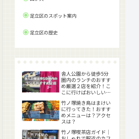
足立区のスポット案内
足立区の歴史
舎人公園から徒歩5分
圏内のランチのおすす
め厳選２店を紹介！こ
こに行けばおいしい昼
食が食べられます！レ
竹ノ塚焼き鳥はまけい
ビューとメニュー
に行ってきた！おすす
めメニューは？アクセ
スは？
竹ノ塚喫茶店ガイド｜
おしゃれで駅近のカフ