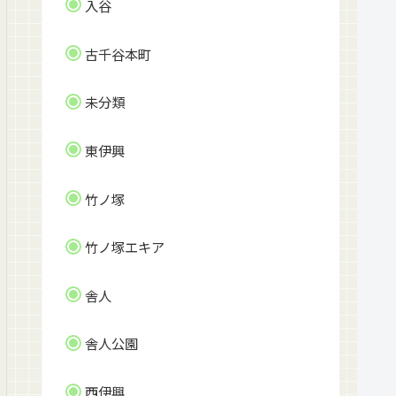
入谷
古千谷本町
未分類
東伊興
竹ノ塚
竹ノ塚エキア
舎人
舎人公園
西伊興