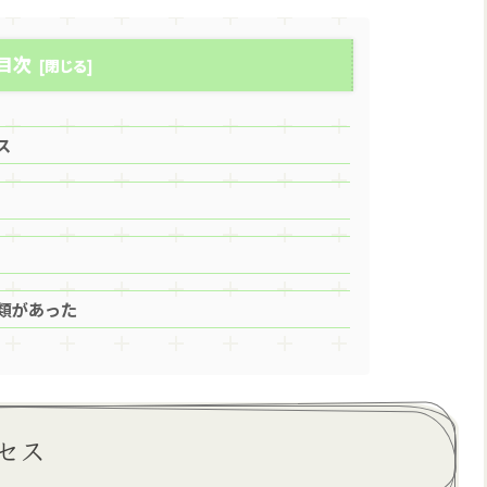
目次
ス
類があった
セス