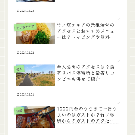
2024.12.23
竹ノ塚エキアの元祖油堂の
竹ノ塚エキア
アクセスとおすすめメニュ
ーは？トッピングや無料ド
リンクもガイド
2024.12.22
舎人公園のアクセスは？最
舎人
寄りバス停留所と最寄りコ
ンビニも併せて紹介
2024.12.21
1000円台のうなぎで一番う
伊興
まいのはガストか？竹ノ塚
駅からのガストのアクセス
とともに紹介