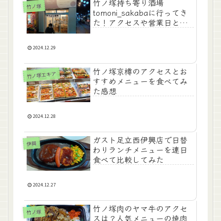
竹ノ塚持ち寄り酒場
竹ノ塚
tomoni_sakabaに行ってき
た！アクセスや営業日とお
店の成り立ち
2024.12.29
竹ノ塚京樽のアクセスとお
竹ノ塚エキア
すすめメニューを食べてみ
た感想
2024.12.28
ガスト足立西伊興店で日替
伊興
わりランチメニューを連日
食べて比較してみた
2024.12.27
竹ノ塚肉のヤマ牛のアクセ
竹ノ塚
スは？人気メニューの焼肉