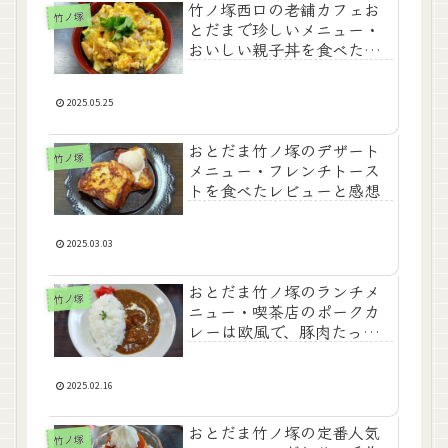
竹ノ塚西口の老舗カフェお
竹ノ塚
とだまで珍しいメニュー・
おいしい親子丼を食べたレ
ビューと感想
2025.05.25
おとだま竹ノ塚のデザート
竹ノ塚
メニュー・フレンチトース
トを食べたレビューと感想
2025.03.03
おとだま竹ノ塚のランチメ
竹ノ塚
ニュー・喫茶店のポークカ
レーは欧風で、豚肉たっぷ
りで最高だったレビューと
感想
2025.02.16
おとだま竹ノ塚の定番人気
竹ノ塚