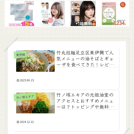
竹丸拉麺足立区東伊興で人
東伊興
気メニューの油そばとギョ
ーザを食べてきた！レビュ
ーと感想
2025.09.15
竹ノ塚エキアの元祖油堂の
竹ノ塚エキア
アクセスとおすすめメニュ
ーは？トッピングや無料ド
リンクもガイド
2024.12.22