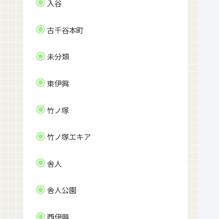
入谷
古千谷本町
未分類
東伊興
竹ノ塚
竹ノ塚エキア
舎人
舎人公園
西伊興