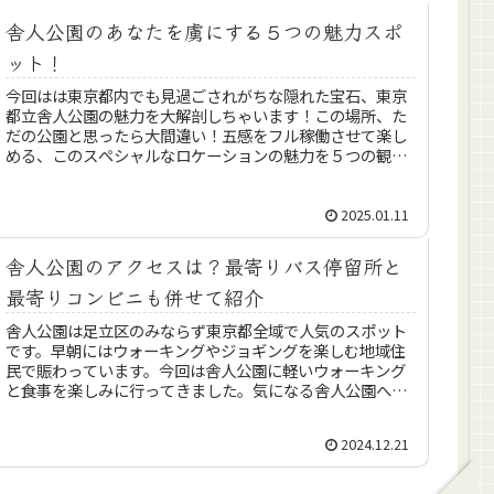
舎人公園のあなたを虜にする５つの魅力スポ
ット！
今回はは東京都内でも見過ごされがちな隠れた宝石、東京
都立舎人公園の魅力を大解剖しちゃいます！この場所、た
だの公園と思ったら大間違い！五感をフル稼働させて楽し
める、このスペシャルなロケーションの魅力を５つの観光
スポットと共にお届けします。それ...
2025.01.11
舎人公園のアクセスは？最寄りバス停留所と
最寄りコンビニも併せて紹介
舎人公園は足立区のみならず東京都全域で人気のスポット
です。早朝にはウォーキングやジョギングを楽しむ地域住
民で賑わっています。今回は舎人公園に軽いウォーキング
と食事を楽しみに行ってきました。気になる舎人公園への
アクセス、最寄りのバス停留所と最...
2024.12.21