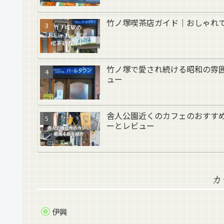
竹ノ塚喫茶店ガイド｜おしゃれ
竹ノ塚で愛され続ける昭和の雰
ュー
舎人公園近くのカフェのおすす
ーとレビュー
カ
伊興