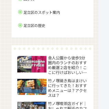
足立区のスポット案内
足立区の歴史
舎人公園から徒歩5分
圏内のランチのおすす
め厳選２店を紹介！こ
こに行けばおいしい昼
食が食べられます！レ
竹ノ塚焼き鳥はまけい
ビューとメニュー
に行ってきた！おすす
めメニューは？アクセ
スは？
竹ノ塚喫茶店ガイド｜
おしゃれで駅近のカフ