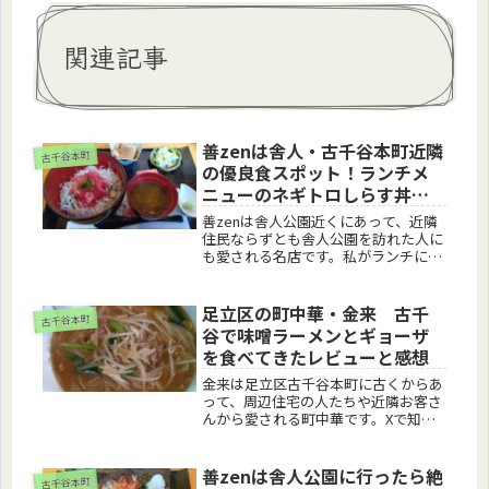
関連記事
善zenは舎人・古千谷本町近隣
古千谷本町
の優良食スポット！ランチメ
ニューのネギトロしらす丼を
食べてきたレビューと感想
善zenは舎人公園近くにあって、近隣
住民ならずとも舎人公園を訪れた人に
も愛される名店です。私がランチに訪
れた平日12時ころも多くのお客さんで
賑わっていました。善zenはご贔屓な
お店で、これまで何度もランチを食べ
足立区の町中華・金来 古千
古千谷本町
に行っています。今回は、善ze...
谷で味噌ラーメンとギョーザ
を食べてきたレビューと感想
金来は足立区古千谷本町に古くからあ
って、周辺住宅の人たちや近隣お客さ
んから愛される町中華です。Xで知り
合った方は月に１、2度は金来に通う
とおっしゃっていて、一度行ったら何
度も通う痛くなる中毒性がある味が特
善zenは舎人公園に行ったら絶
古千谷本町
徴です。今回は、金来の近くの足立成