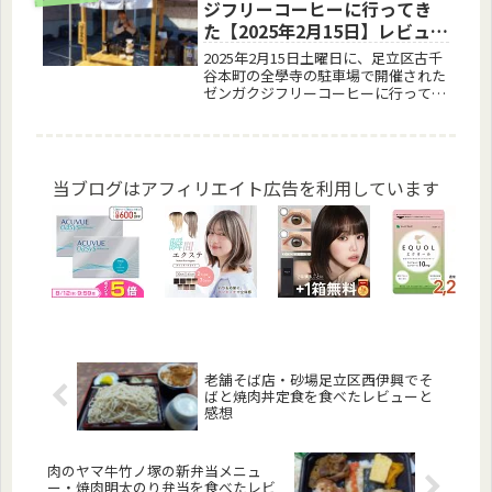
ジフリーコーヒーに行ってき
た【2025年2月15日】レビュー
と感想
2025年2月15日土曜日に、足立区古千
谷本町の全學寺の駐車場で開催された
ゼンガクジフリーコーヒーに行ってき
ました。当日は冬の小春日和といった
感じで、お天気に恵まれ、いい機構の
中、野外でこだわりのスペシャリティ
コーヒーを無料提供されつつ、同...
当ブログはアフィリエイト広告を利用しています
老舗そば店・砂場足立区西伊興でそ
ばと焼肉丼定食を食べたレビューと
感想
肉のヤマ牛竹ノ塚の新弁当メニュ
ー・焼肉明太のり弁当を食べたレビ