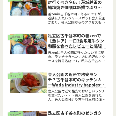
対行くべき名店！茨城越田の
和...
鯖塩焼き御膳は新鮮でぷりぷ
りだったレビューと感想
善zenは古千谷本町にあるのですが、
近隣に人気レジャースポット舎人公園
があり、舎人公園からのアクセスも良
く、近くに行ったら絶対行くべき名店
です。善zenは夜はこだわりの日本
酒、新鮮な肉、魚や野菜で人気を博す
足立区古千谷本町の善zenで
古千谷本町
居酒屋ですが、昼のランチタイムは
【激レア】一日3食限定牛タン
地...
和膳を食べたレビューと感想
善zenは舎人公園に行ったついでに昼
食、ランチを食べたい方に絶好のアク
セスを誇る名店です。私は古千谷本町
に暮らし、舎人公園にも近いところに
住んでいるので、人の流れや導線がよ
くわかります。「善 舎人」というワ
舎人公園の近所で格安ラン
古千谷本町
ードで検索されることも多いようで
チ？古千谷本町のキッチンカ
す...
ーWada industry happiesワ
ダインダストリーハピーズで
舎人公園付近で格安でおいしいランチ
おいしい昼食を食べたレビュ
を食べたい・・・舎人公園を訪れた
人、舎人公園付近や古千谷本町に住ん
ーとメニュー
でいる人はいつも思っているでしょ
う。古千谷本町の片隅で密かにキッチ
ンカーで営業しているWada industry
足立区古千谷本町のゼンガク
古千谷本町
happiesワダインダス...